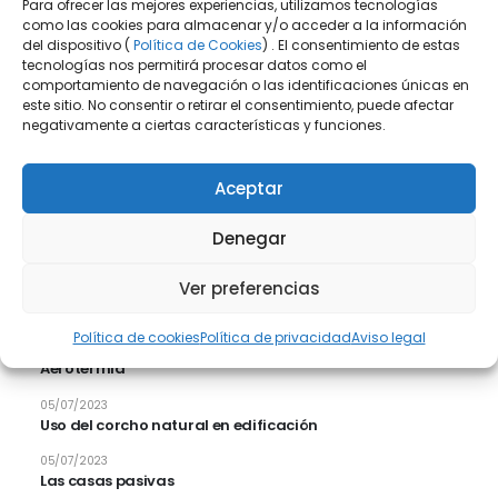
Para ofrecer las mejores experiencias, utilizamos tecnologías
como las cookies para almacenar y/o acceder a la información
El Blog de Estudi Sigma
del dispositivo (
Política de Cookies
) . El consentimiento de estas
tecnologías nos permitirá procesar datos como el
comportamiento de navegación o las identificaciones únicas en
Noticias relacionadas con nuestros servicios
este sitio. No consentir o retirar el consentimiento, puede afectar
negativamente a ciertas características y funciones.
Aceptar
Denegar
Ver preferencias
Entradas recientes
Política de cookies
Política de privacidad
Aviso legal
05/07/2023
Aerotermia
05/07/2023
Uso del corcho natural en edificación
05/07/2023
Las casas pasivas